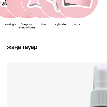
жеңілдік
бонустар
Қаз
сүйіктім
gift card
ұтыс ойыны
жаңа тауар