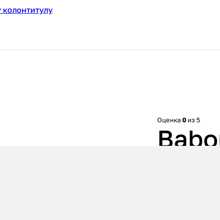
 колонтитулу
Оценка
0
из 5
Babor
01