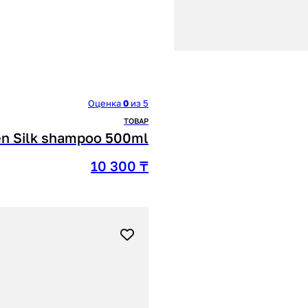
Оценка
0
из 5
ТОВАР
gen Silk shampoo 500ml
10 300
₸