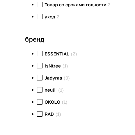
Товар со сроками годности
3
уход
2
бренд
ESSENTIAL
(2)
IsNtree
(1)
Jadyras
(0)
neulii
(1)
OKOLO
(1)
RAD
(1)