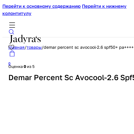
Перейти к основному содержанию
Перейти к нижнему
колонтитулу
главная
/
товары
/
demar percent sc avocool-2.6 spf50+ pa++
0
Оценка
0
из 5
Demar Percent Sc Avocool-2.6 Sp