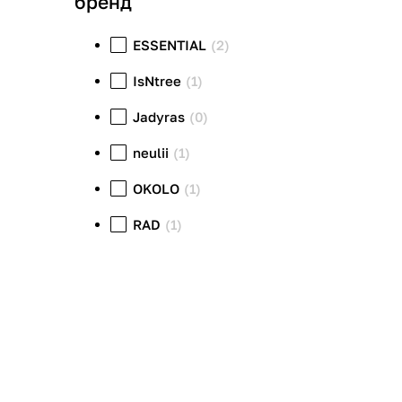
бренд
ESSENTIAL
(2)
IsNtree
(1)
Jadyras
(0)
neulii
(1)
OKOLO
(1)
RAD
(1)