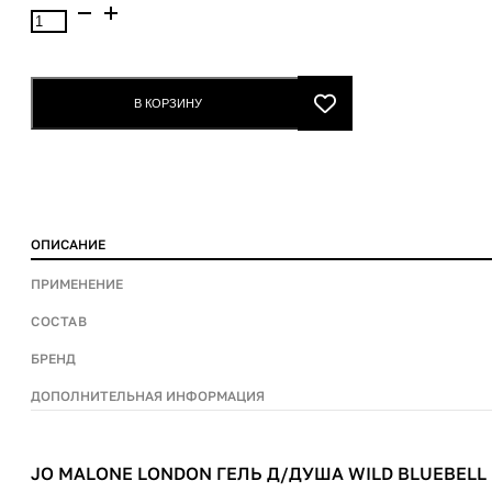
Количество
товара
Jo
Malone
В КОРЗИНУ
London
Гель
д/
душа
Wild
ОПИСАНИЕ
Bluebell
body&hand
ПРИМЕНЕНИЕ
wash
СОСТАВ
250ml
БРЕНД
ДОПОЛНИТЕЛЬНАЯ ИНФОРМАЦИЯ
JO MALONE LONDON ГЕЛЬ Д/ДУША WILD BLUEBELL