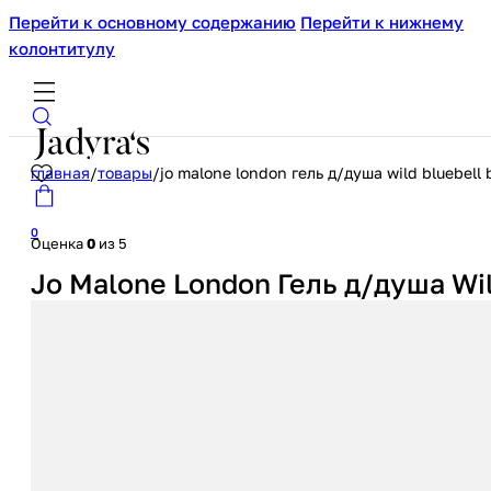
Перейти к основному содержанию
Перейти к нижнему
колонтитулу
главная
/
товары
/
jo malone london гель д/душа wild bluebel
0
Оценка
0
из 5
Jo Malone London Гель д/душа Wi