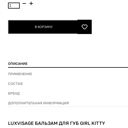
Количество
товара
Luxvisage
Бальзам
В КОРЗИНУ
для
губ
Girl
Kitty
ОПИСАНИЕ
ПРИМЕНЕНИЕ
СОСТАВ
БРЕНД
ДОПОЛНИТЕЛЬНАЯ ИНФОРМАЦИЯ
LUXVISAGE БАЛЬЗАМ ДЛЯ ГУБ GIRL KITTY