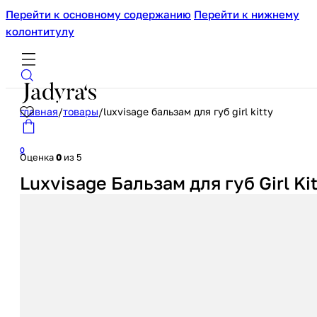
Перейти к основному содержанию
Перейти к нижнему
колонтитулу
главная
/
товары
/
luxvisage бальзам для губ girl kitty
0
Оценка
0
из 5
Luxvisage Бальзам для губ Girl Ki