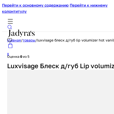
Перейти к основному содержанию
Перейти к нижнему
колонтитулу
главная
/
товары
/
luxvisage блеск д/губ lip volumizer hot vanil
0
Оценка
0
из 5
Luxvisage Блеск д/губ Lip volumize