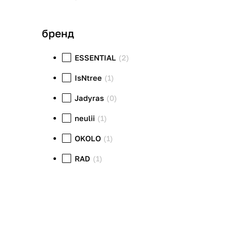
бренд
ESSENTIAL
(2)
IsNtree
(1)
Jadyras
(0)
neulii
(1)
OKOLO
(1)
RAD
(1)