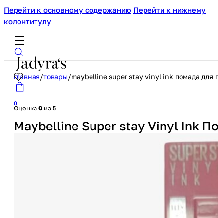
Перейти к основному содержанию
Перейти к нижнему
колонтитулу
главная
/
товары
/
maybelline super stay vinyl ink помада для 
0
Оценка
0
из 5
Maybelline Super stay Vinyl Ink П