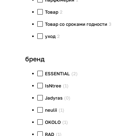
Товар
2
Товар со сроками годности
3
уход
2
бренд
ESSENTIAL
(2)
IsNtree
(1)
Jadyras
(0)
neulii
(1)
OKOLO
(1)
RAD
(1)