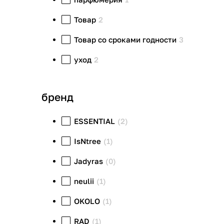
Товар
2
Товар со сроками годности
3
уход
2
бренд
ESSENTIAL
(2)
IsNtree
(1)
Jadyras
(0)
neulii
(1)
OKOLO
(1)
RAD
(1)