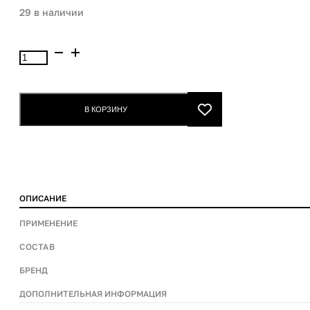
29 в наличии
Количество
товара
MediPeel
Ampoule
В КОРЗИНУ
Medi-
peel
Cell
Tox
100ml
ОПИСАНИЕ
ПРИМЕНЕНИЕ
СОСТАВ
БРЕНД
ДОПОЛНИТЕЛЬНАЯ ИНФОРМАЦИЯ