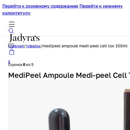
Перейти к основному содержанию
Перейти к нижнему
колонтитулу
главная
/
товары
/
medipeel ampoule medi-peel cell tox 100ml
0
Оценка
0
из 5
MediPeel Ampoule Medi-peel Cell 