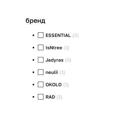
бренд
ESSENTIAL
(2)
IsNtree
(1)
Jadyras
(0)
neulii
(1)
OKOLO
(1)
RAD
(1)