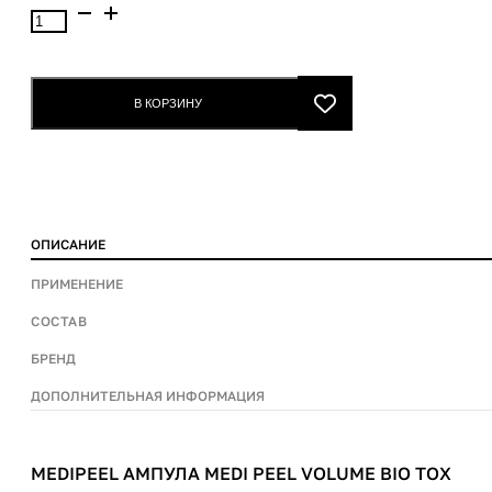
Количество
товара
MediPeel
Ампула
В КОРЗИНУ
Medi
peel
Volume
Bio
Tox
ОПИСАНИЕ
ПРИМЕНЕНИЕ
СОСТАВ
БРЕНД
ДОПОЛНИТЕЛЬНАЯ ИНФОРМАЦИЯ
MEDIPEEL АМПУЛА MEDI PEEL VOLUME BIO TOX