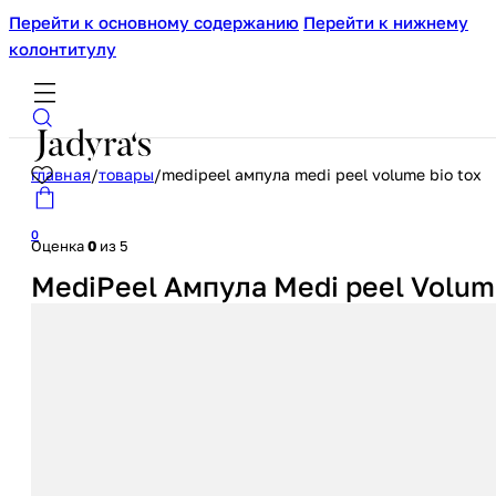
Перейти к основному содержанию
Перейти к нижнему
колонтитулу
главная
/
товары
/
medipeel ампула medi peel volume bio tox
0
Оценка
0
из 5
MediPeel Ампула Medi peel Volum