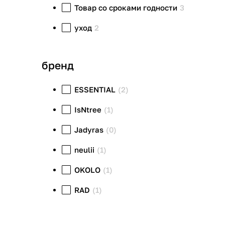
Товар со сроками годности
3
уход
2
бренд
ESSENTIAL
(2)
IsNtree
(1)
Jadyras
(0)
neulii
(1)
OKOLO
(1)
RAD
(1)