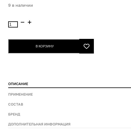
9 в наличии
Количество
товара
MediPeel
Filler
В КОРЗИНУ
eazy
cream
50g
ОПИСАНИЕ
ПРИМЕНЕНИЕ
СОСТАВ
БРЕНД
ДОПОЛНИТЕЛЬНАЯ ИНФОРМАЦИЯ