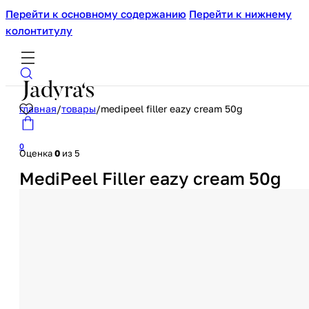
Перейти к основному содержанию
Перейти к нижнему
колонтитулу
главная
/
товары
/
medipeel filler eazy cream 50g
0
Оценка
0
из 5
MediPeel Filler eazy cream 50g