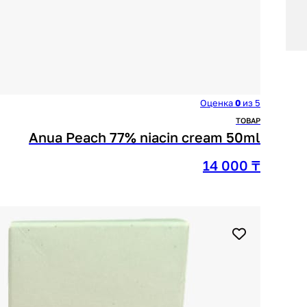
Оценка
0
из 5
ТОВАР
Anua Peach 77% niacin cream 50ml
14 000
₸