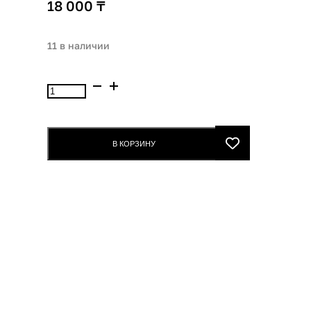
18 000
₸
11 в наличии
Количество
товара
MediPeel
Набор
В КОРЗИНУ
Medi-
Peel
Bor-
Tox
5
Peptide