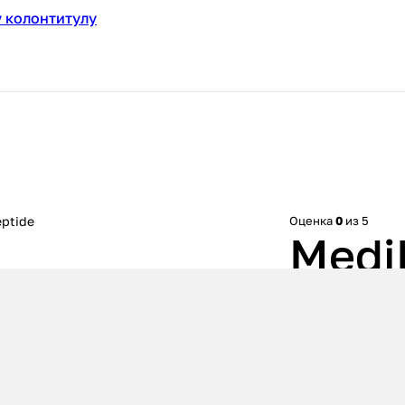
 колонтитулу
eptide
Оценка
0
из 5
Medi
Bor-T