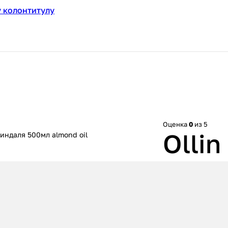
 колонтитулу
Оценка
0
из 5
Olli
миндаля 500мл almond oil
с ма
Almo