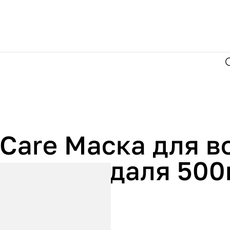
n Care Маска для в
слом миндаля 500
nd Oil