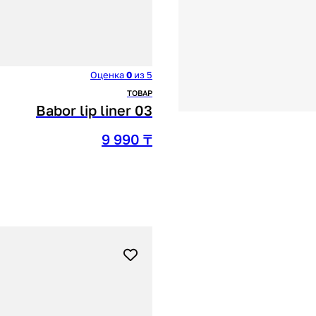
Оценка
0
из 5
ТОВАР
Babor lip liner 03
9 990
₸