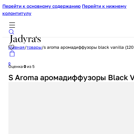
Перейти к основному содержанию
Перейти к нижнему
колонтитулу
главная
/
товары
/
s aroma аромадиффузоры black vanilla (120
0
Оценка
0
из 5
S Aroma аромадиффузоры Black Va