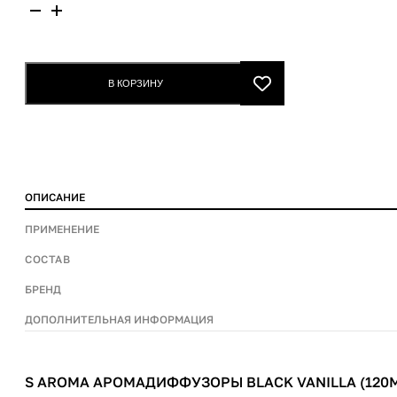
Количество
товара
S
Aroma
В КОРЗИНУ
аромадиффузоры
Black
Vanilla
(120ml)
ОПИСАНИЕ
ПРИМЕНЕНИЕ
СОСТАВ
БРЕНД
ДОПОЛНИТЕЛЬНАЯ ИНФОРМАЦИЯ
S AROMA АРОМАДИФФУЗОРЫ BLACK VANILLA (120M