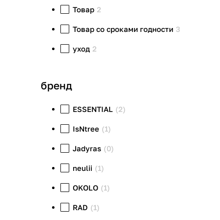
Товар
2
Товар со сроками годности
3
уход
2
бренд
ESSENTIAL
(2)
IsNtree
(1)
Jadyras
(0)
neulii
(1)
OKOLO
(1)
RAD
(1)