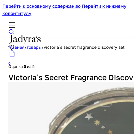
Перейти к основному содержанию
Перейти к нижнему
колонтитулу
главная
/
товары
/
victoria`s secret fragrance discovery set
0
Оценка
0
из 5
Victoria`s Secret Fragrance Discov