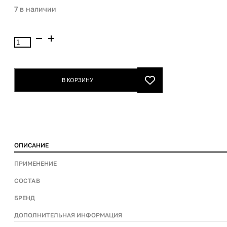
7 в наличии
Количество
товара
Victoria`s
Secret
В КОРЗИНУ
Fragrance
Discovery
set
ОПИСАНИЕ
ПРИМЕНЕНИЕ
СОСТАВ
БРЕНД
ДОПОЛНИТЕЛЬНАЯ ИНФОРМАЦИЯ