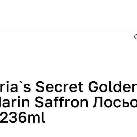
ria`s Secret Golde
arin Saffron Лось
 236ml