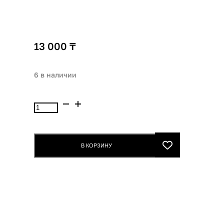
13 000
₸
6 в наличии
Количество
товара
Victoria`s
Secret
В КОРЗИНУ
Golden
Mandarin
Saffron
Лосьон
д/
тела