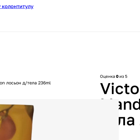
 колонтитулу
Оценка
0
из 5
Victo
fron лосьон д/тела 236ml
Mand
тела