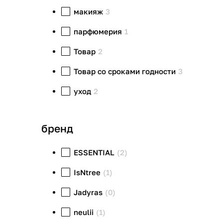
макияж
3
парфюмерия
1
Товар
2
Товар со сроками годности
3
уход
2
бренд
ESSENTIAL
(2)
IsNtree
(1)
Jadyras
(0)
neulii
(1)