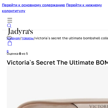
Перейти к основному содержанию
Перейти к нижнему
колонтитулу
главная
/
товары
/
victoria`s secret the ultimate bombshell co
0
Оценка
0
из 5
Victoria`s Secret The Ultimate B