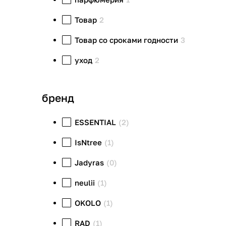
Товар
2
Товар со сроками годности
3
уход
2
бренд
ESSENTIAL
(2)
IsNtree
(1)
Jadyras
(0)
neulii
(1)
OKOLO
(1)
RAD
(1)