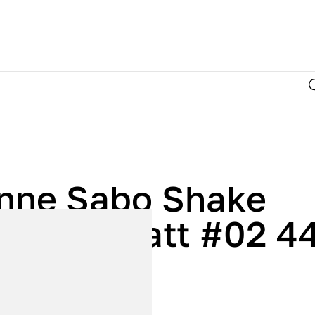
enne Sabo Shake
dation matt #02 4