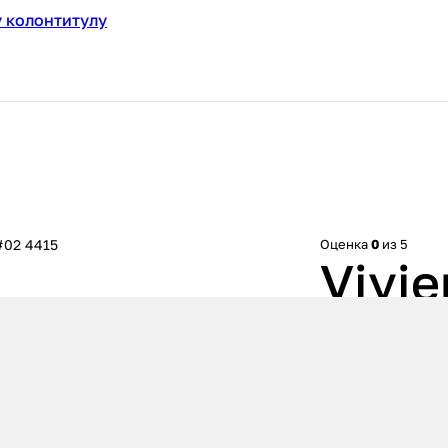
 колонтитулу
#02 4415
Оценка
0
из 5
Vivi
Foun