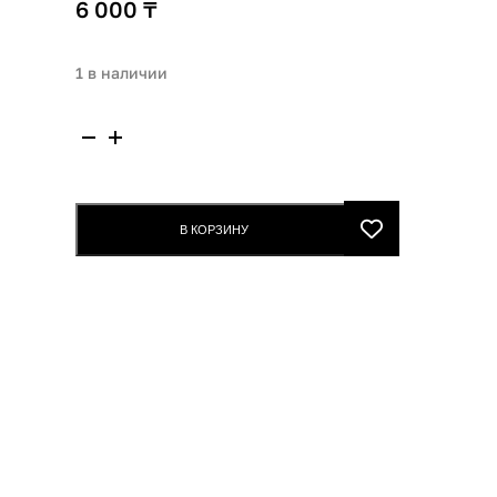
6 000
₸
1 в наличии
Количество
товара
Vivienne
Sabo
В КОРЗИНУ
Shake
Foundation
matt
#02
4415