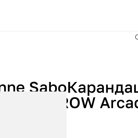
enne SaboКаранда
бровейBROW Arca