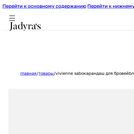
Перейти к основному содержанию
Перейти к нижнему
главная
/
товары
/
vivienne saboкарандаш для бровейbr