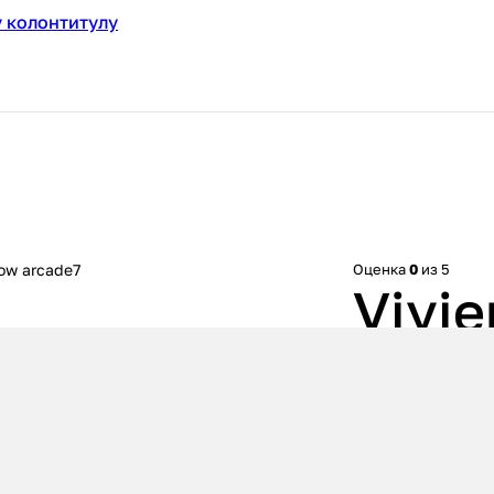
 колонтитулу
ow arcade7
Оценка
0
из 5
Vivi
для 