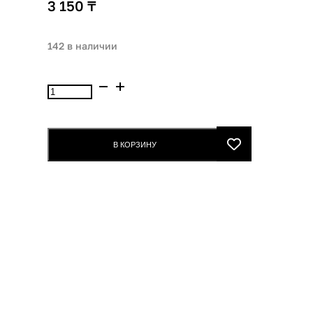
3 150
₸
142 в наличии
Количество
товара
Vivienne
SaboКарандаш
В КОРЗИНУ
для
бровейBROW
Arcade7