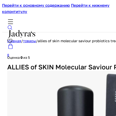
Перейти к основному содержанию
Перейти к нижнему
колонтитулу
главная
/
товары
/
allies of skin molecular saviour probiotics t
0
Оценка
0
из 5
ALLIES of SKIN Molecular Saviour 