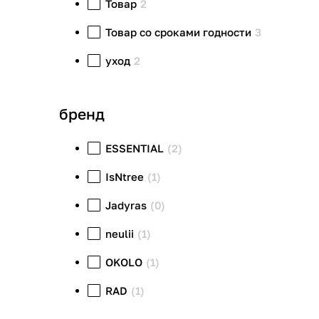
Товар
2
Товар со сроками годности
3
уход
2
бренд
ESSENTIAL
(2)
IsNtree
(1)
Jadyras
(0)
neulii
(1)
OKOLO
(1)
RAD
(1)