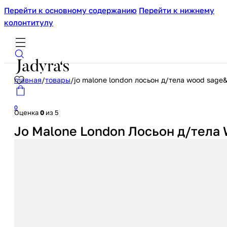
Перейти к основному содержанию
Перейти к нижнему
колонтитулу
главная
/
товары
/
jo malone london лосьон д/тела wood sage&
0
Оценка
0
из 5
Jo Malone London Лосьон д/тела 