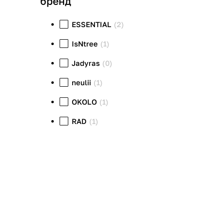
бренд
ESSENTIAL
(2)
IsNtree
(1)
Jadyras
(0)
neulii
(1)
OKOLO
(1)
RAD
(1)