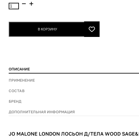
Количество
товара
Jo
Malone
В КОРЗИНУ
London
Лосьон
д/
тела
Wood
ОПИСАНИЕ
Sage&Sea
Salt
ПРИМЕНЕНИЕ
body&hand
СОСТАВ
lotion
250ml
БРЕНД
ДОПОЛНИТЕЛЬНАЯ ИНФОРМАЦИЯ
JO MALONE LONDON ЛОСЬОН Д/ТЕЛА WOOD SAGE&S