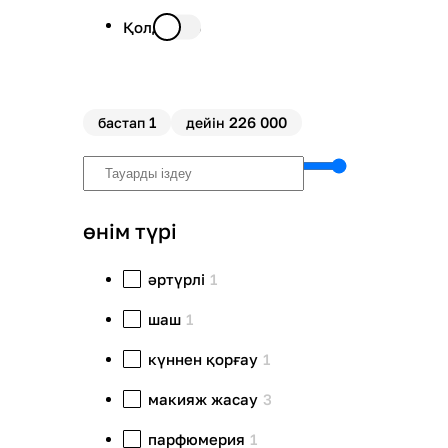
Қолда бар
1
226 000
бастап
дейін
өнім түрі
әртүрлі
1
шаш
1
күннен қорғау
1
макияж жасау
3
парфюмерия
1