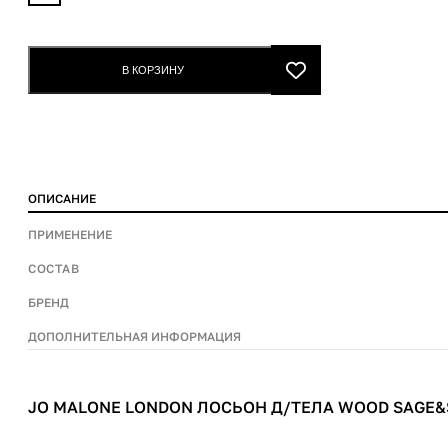
Malone
London
Лосьон
В КОРЗИНУ
д/
тела
Wood
Sage&Sea
Salt
ОПИСАНИЕ
body&hand
lotion
ПРИМЕНЕНИЕ
250ml
СОСТАВ
quantity
БРЕНД
ДОПОЛНИТЕЛЬНАЯ ИНФОРМАЦИЯ
JO MALONE LONDON ЛОСЬОН Д/ТЕЛА WOOD SAGE&S