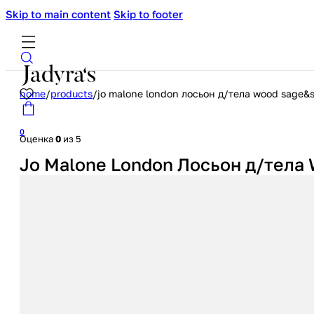
Skip to main content
Skip to footer
home
/
products
/
jo malone london лосьон д/тела wood sage&s
0
Оценка
0
из 5
Jo Malone London Лосьон д/тела 