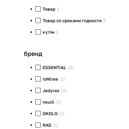
Товар
2
Товар со сроками годности
3
күтім
2
бренд
ESSENTIAL
(2)
IsNtree
(1)
Jadyras
(0)
neulii
(1)
OKOLO
(1)
RAD
(1)