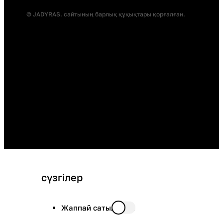
© JADYRAS. сайтының барлық құқықтары қорғалған.
сүзгілер
Жаппай сатылымда