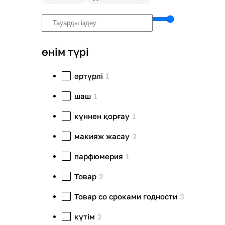
өнім түрі
әртүрлі
1
шаш
1
күннен қорғау
1
макияж жасау
3
парфюмерия
1
Товар
2
Товар со сроками годности
3
күтім
2