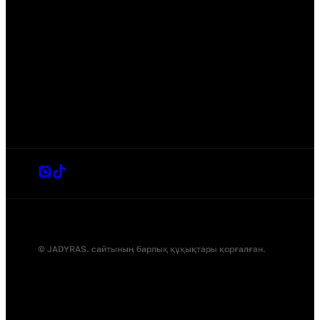
© JADYRAS. сайтының барлық құқықтары қорғалған.