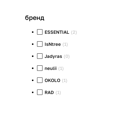
бренд
ESSENTIAL
(2)
IsNtree
(1)
Jadyras
(0)
neulii
(1)
OKOLO
(1)
RAD
(1)