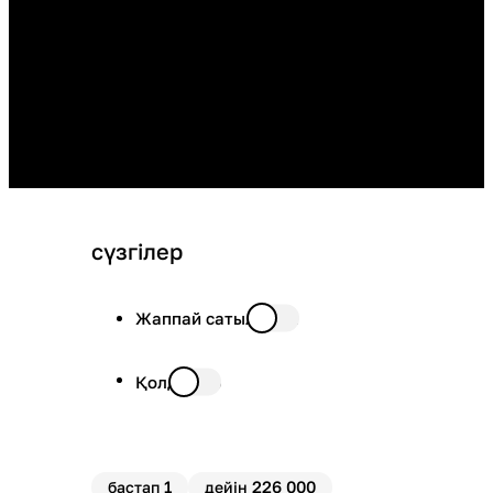
сүзгілер
Жаппай сатылымда
Қолда бар
1
226 000
бастап
дейін