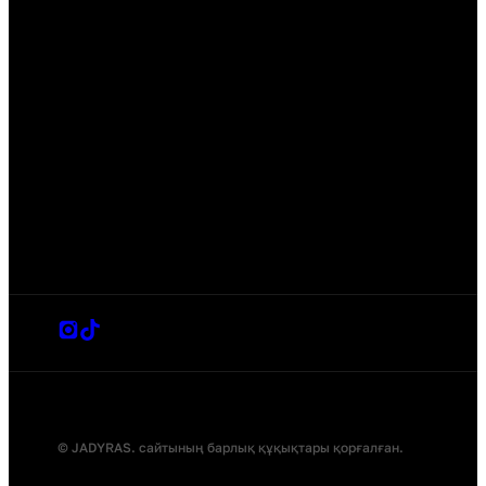
© JADYRAS. сайтының барлық құқықтары қорғалған.