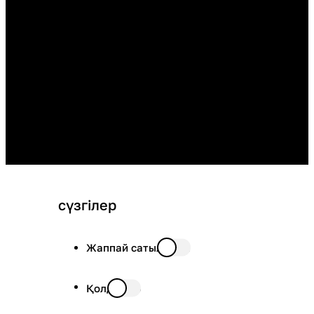
сүзгілер
Жаппай сатылымда
Қолда бар