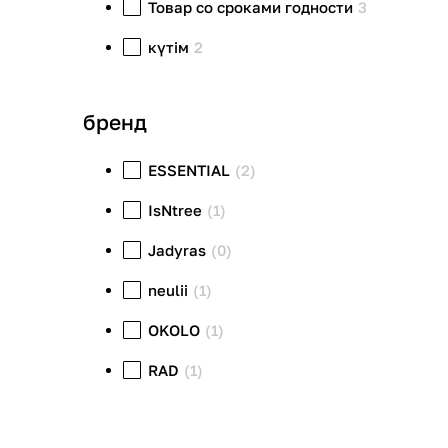
Товар со сроками годности
3
күтім
2
бренд
ESSENTIAL
(2)
IsNtree
(1)
Jadyras
(0)
neulii
(1)
OKOLO
(1)
RAD
(1)