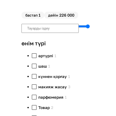
1
226 000
бастап
дейін
өнім түрі
әртүрлі
1
шаш
1
күннен қорғау
1
макияж жасау
3
парфюмерия
1
Товар
2