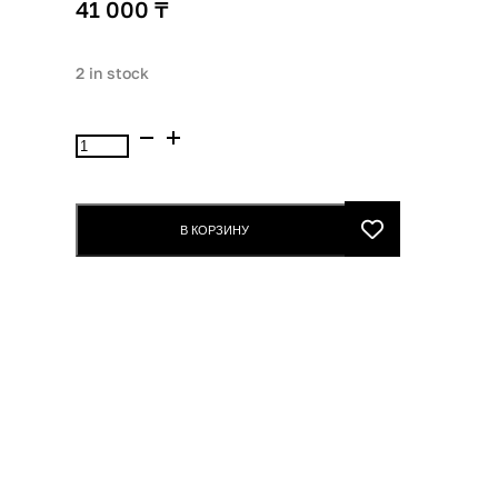
41 000
₸
2 in stock
Babor
Hyaluronic
Cleansing
Balm
В КОРЗИНУ
150ml
quantity