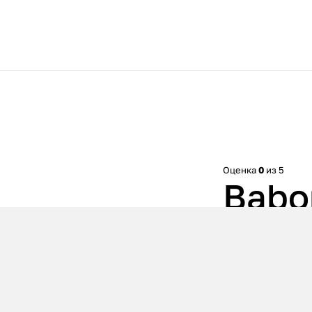
Оценка
0
из 5
Babo
Balm