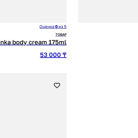
Оценка
0
из 5
ТОВАР
onka body cream 175ml
53 000
₸