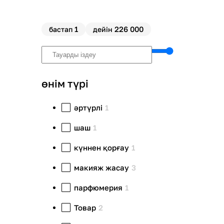
1
226 000
бастап
дейін
өнім түрі
әртүрлі
1
шаш
1
күннен қорғау
1
макияж жасау
3
парфюмерия
1
Товар
2