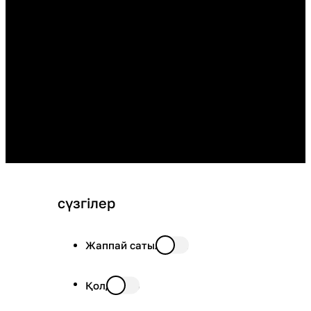
сүзгілер
Жаппай сатылымда
Қолда бар