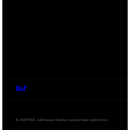
© JADYRAS. сайтының барлық құқықтары қорғалған.