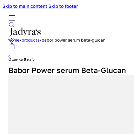
Skip to main content
Skip to footer
home
/
products
/
babor power serum beta-glucan
0
Оценка
0
из 5
Babor Power serum Beta-Glucan