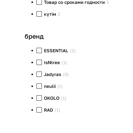
Товар со сроками годности
3
күтім
2
бренд
ESSENTIAL
(2)
IsNtree
(1)
Jadyras
(0)
neulii
(1)
OKOLO
(1)
RAD
(1)