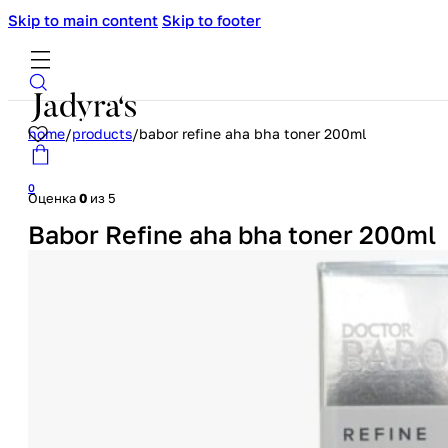
Skip to main content
Skip to footer
home
/
products
/
babor refine aha bha toner 200ml
0
Оценка
0
из 5
Babor Refine aha bha toner 200ml