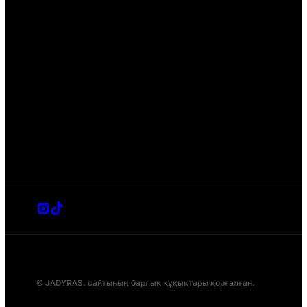
© JADYRAS. сайтының барлық құқықтары қорғалған.