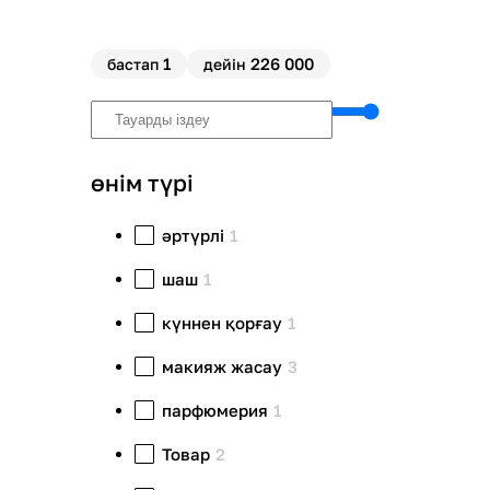
1
226 000
бастап
дейін
өнім түрі
әртүрлі
1
шаш
1
күннен қорғау
1
макияж жасау
3
парфюмерия
1
Товар
2