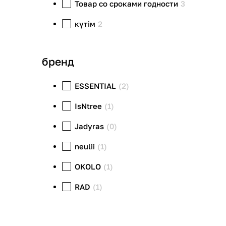
Товар со сроками годности
3
күтім
2
бренд
ESSENTIAL
(2)
IsNtree
(1)
Jadyras
(0)
neulii
(1)
OKOLO
(1)
RAD
(1)