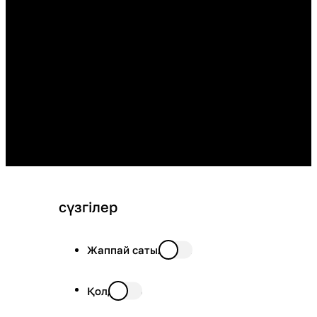
сүзгілер
Жаппай сатылымда
Қолда бар