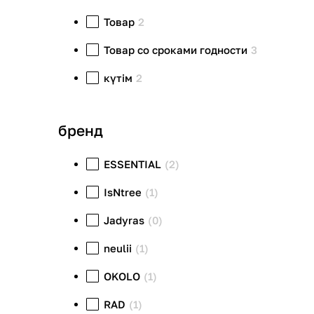
Товар
2
Товар со сроками годности
3
күтім
2
бренд
ESSENTIAL
(2)
IsNtree
(1)
Jadyras
(0)
neulii
(1)
OKOLO
(1)
RAD
(1)