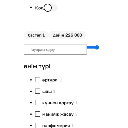
Қолда бар
1
226 000
бастап
дейін
өнім түрі
әртүрлі
1
шаш
1
күннен қорғау
1
макияж жасау
3
парфюмерия
1