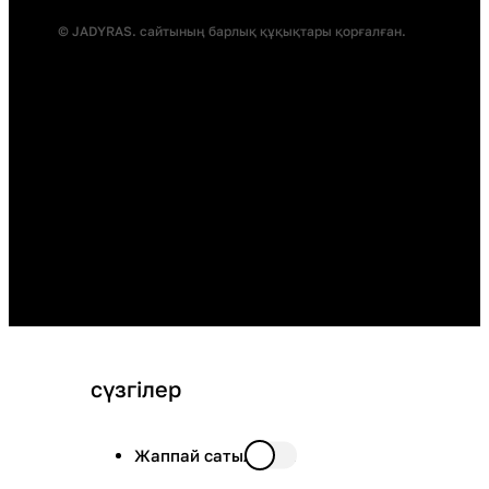
© JADYRAS. сайтының барлық құқықтары қорғалған.
сүзгілер
Жаппай сатылымда