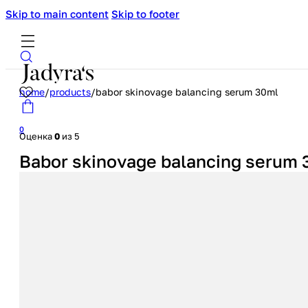
Skip to main content
Skip to footer
home
/
products
/
babor skinovage balancing serum 30ml
0
Оценка
0
из 5
Babor skinovage balancing serum 