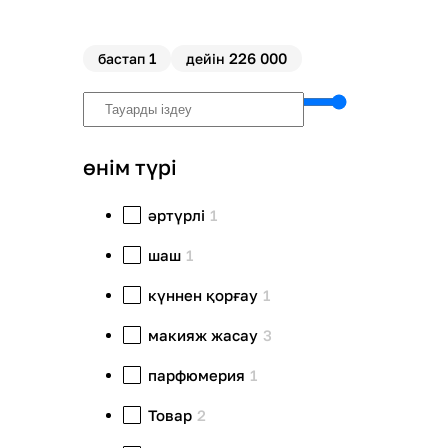
1
226 000
бастап
дейін
өнім түрі
әртүрлі
1
шаш
1
күннен қорғау
1
макияж жасау
3
парфюмерия
1
Товар
2