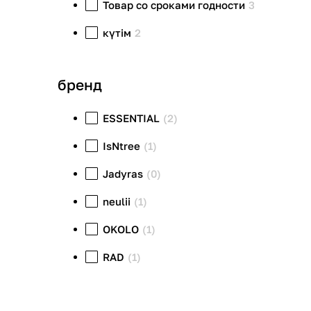
Товар со сроками годности
3
күтім
2
бренд
ESSENTIAL
(2)
IsNtree
(1)
Jadyras
(0)
neulii
(1)
OKOLO
(1)
RAD
(1)