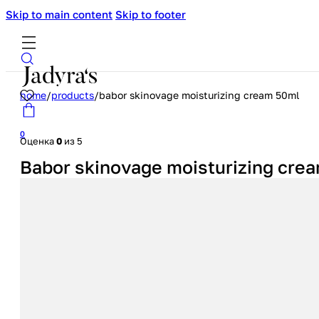
Skip to main content
Skip to footer
home
/
products
/
babor skinovage moisturizing cream 50ml
0
Оценка
0
из 5
Babor skinovage moisturizing cre