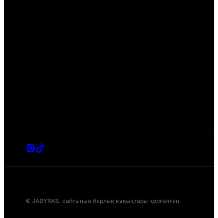
© JADYRAS. сайтының барлық құқықтары қорғалған.