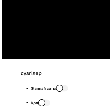
сүзгілер
Жаппай сатылымда
Қолда бар