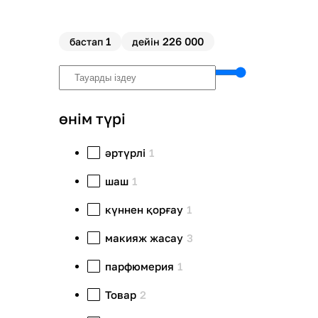
1
226 000
бастап
дейін
өнім түрі
әртүрлі
1
шаш
1
күннен қорғау
1
макияж жасау
3
парфюмерия
1
Товар
2