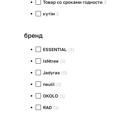
Товар со сроками годности
3
күтім
2
бренд
ESSENTIAL
(2)
IsNtree
(1)
Jadyras
(0)
neulii
(1)
OKOLO
(1)
RAD
(1)