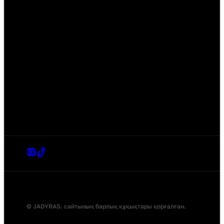
© JADYRAS. сайтының барлық құқықтары қорғалған.