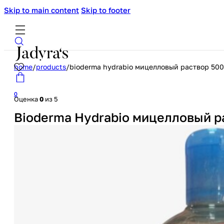
Skip to main content
Skip to footer
home
/
products
/
bioderma hydrabio мицелловый раствор 500
0
Оценка
0
из 5
Bioderma Hydrabio мицелловый р