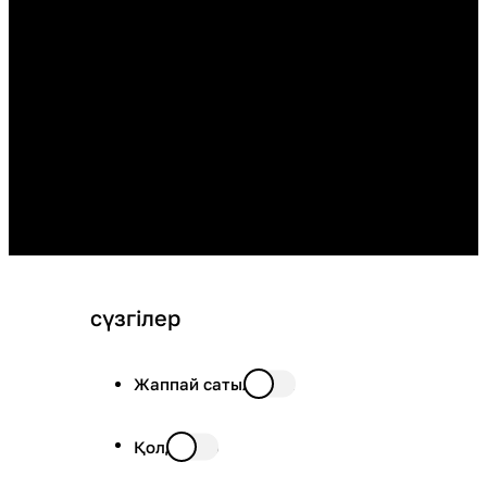
сүзгілер
Жаппай сатылымда
Қолда бар