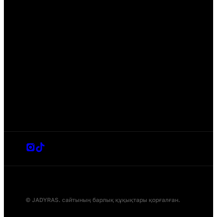
© JADYRAS. сайтының барлық құқықтары қорғалған.