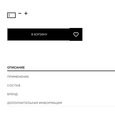
Catrice
Праймер
д/
макияжа
В КОРЗИНУ
Catrice
10в1
quantity
ОПИСАНИЕ
ПРИМЕНЕНИЕ
СОСТАВ
БРЕНД
ДОПОЛНИТЕЛЬНАЯ ИНФОРМАЦИЯ