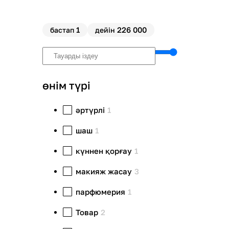
1
226 000
бастап
дейін
өнім түрі
әртүрлі
1
шаш
1
күннен қорғау
1
макияж жасау
3
парфюмерия
1
Товар
2