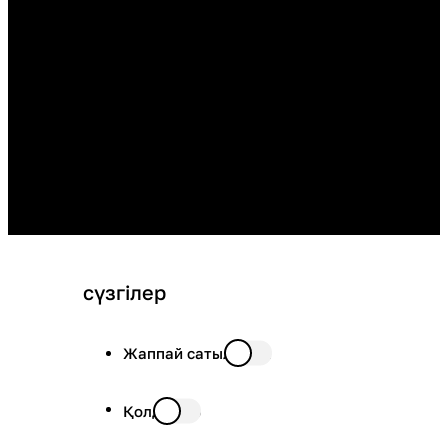
сүзгілер
Жаппай сатылымда
Қолда бар