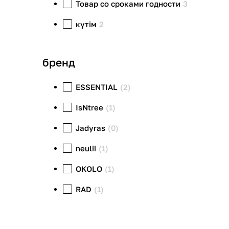
Товар со сроками годности
3
күтім
2
бренд
ESSENTIAL
(2)
IsNtree
(1)
Jadyras
(0)
neulii
(1)
OKOLO
(1)
RAD
(1)