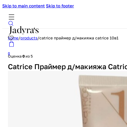
Skip to main content
Skip to footer
home
/
products
/
catrice праймер д/макияжа catrice 10в1
0
Оценка
0
из 5
Catrice Праймер д/макияжа Catri