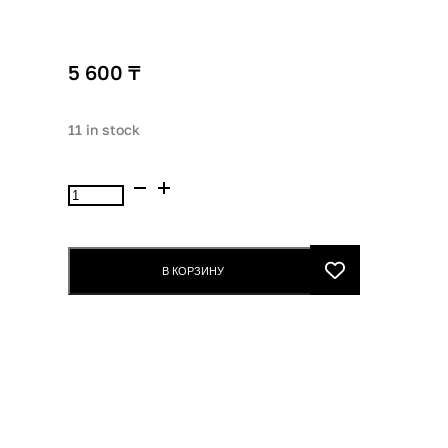
5 600
₸
11 in stock
Lumene
Blur
Праймер
д/
В КОРЗИНУ
лица
20ml
quantity