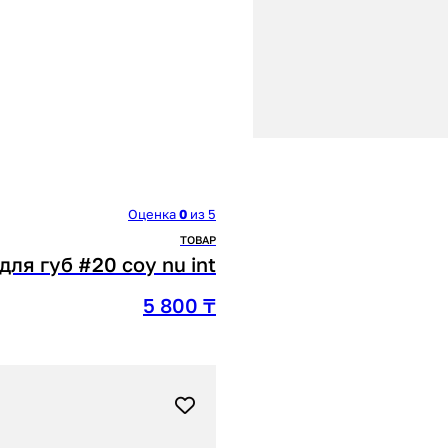
Оценка
0
из 5
ТОВАР
для губ #20 coy nu int
5 800
₸