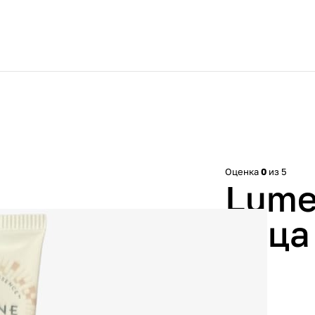
Оценка
0
из 5
Lume
лица