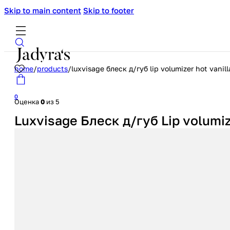
Skip to main content
Skip to footer
home
/
products
/
luxvisage блеск д/губ lip volumizer hot vanil
0
Оценка
0
из 5
Luxvisage Блеск д/губ Lip volumiz