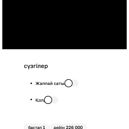
сүзгілер
Жаппай сатылымда
Қолда бар
1
226 000
бастап
дейін