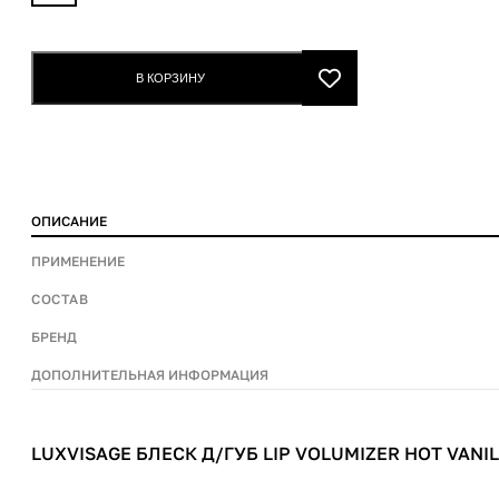
Блеск
д/
губ
В КОРЗИНУ
Lip
volumizer
hot
vanilla
306
ОПИСАНИЕ
quantity
ПРИМЕНЕНИЕ
СОСТАВ
БРЕНД
ДОПОЛНИТЕЛЬНАЯ ИНФОРМАЦИЯ
LUXVISAGE БЛЕСК Д/ГУБ LIP VOLUMIZER HOT VANIL