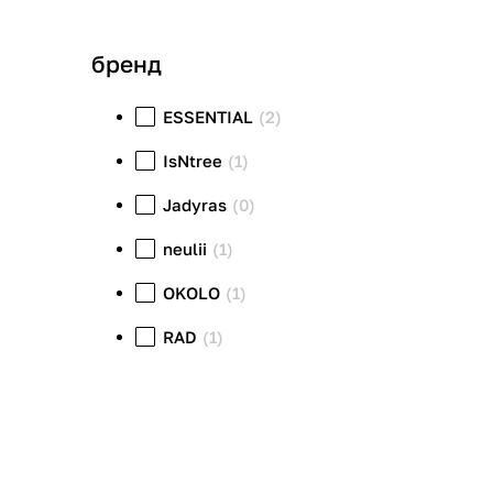
бренд
ESSENTIAL
(2)
IsNtree
(1)
Jadyras
(0)
neulii
(1)
OKOLO
(1)
RAD
(1)