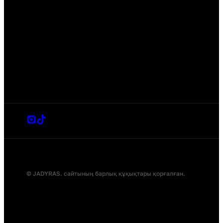
© JADYRAS. сайтының барлық құқықтары қорғалған.