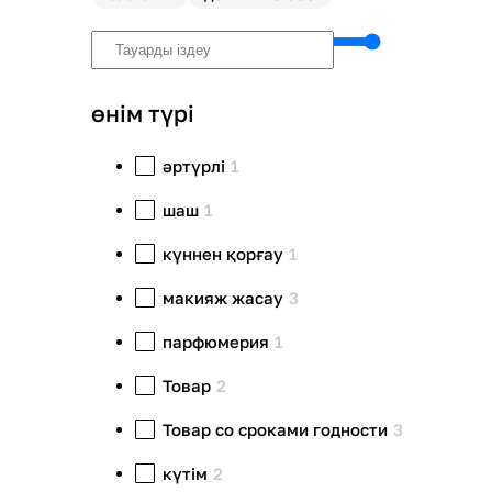
өнім түрі
әртүрлі
1
шаш
1
күннен қорғау
1
макияж жасау
3
парфюмерия
1
Товар
2
Товар со сроками годности
3
күтім
2