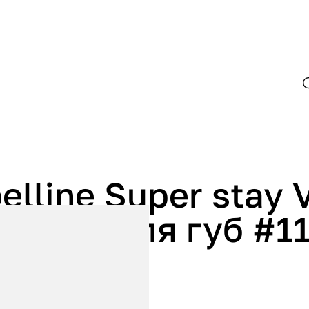
lline Super stay V
Помада для губ #1