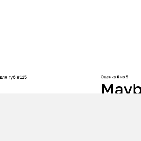
 для губ #115
Оценка
0
из 5
Maybe
Ink 