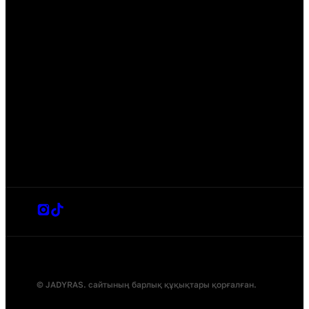
© JADYRAS. сайтының барлық құқықтары қорғалған.