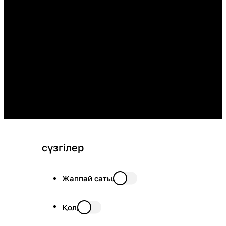
сүзгілер
Жаппай сатылымда
Қолда бар