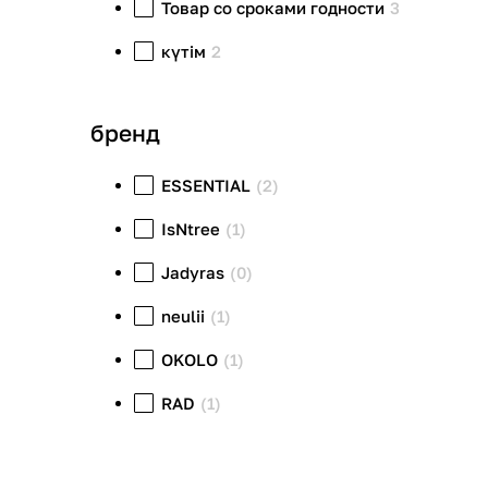
Товар со сроками годности
3
күтім
2
бренд
ESSENTIAL
(2)
IsNtree
(1)
Jadyras
(0)
neulii
(1)
OKOLO
(1)
RAD
(1)