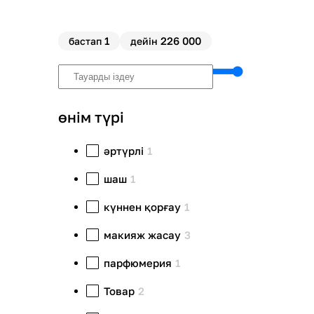
1
226 000
бастап
дейін
өнім түрі
әртүрлі
1
шаш
1
күннен қорғау
1
макияж жасау
3
парфюмерия
1
Товар
2