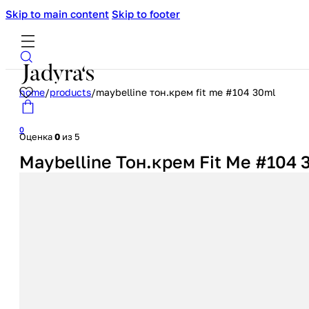
Skip to main content
Skip to footer
home
/
products
/
maybelline тон.крем fit me #104 30ml
0
Оценка
0
из 5
Maybelline Тон.крем Fit Me #104 