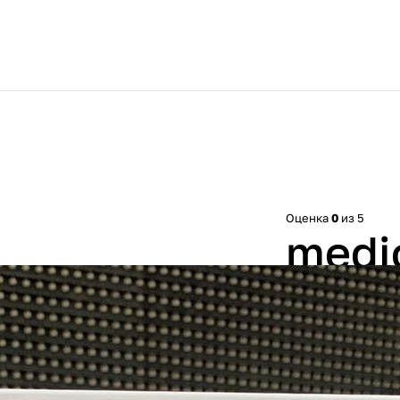
Оценка
0
из 5
medi