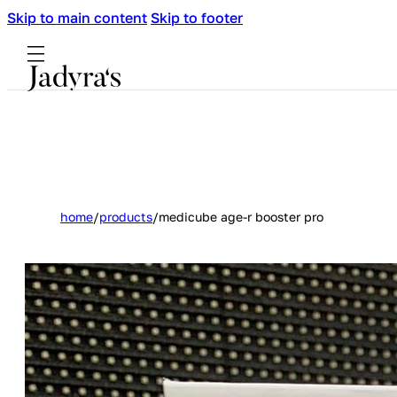
Skip to main content
Skip to footer
home
/
products
/
medicube age-r booster pro