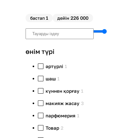
1
226 000
бастап
дейін
өнім түрі
әртүрлі
1
шаш
1
күннен қорғау
1
макияж жасау
3
парфюмерия
1
Товар
2