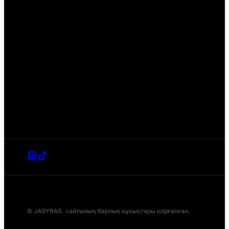
© JADYRAS. сайтының барлық құқықтары қорғалған.