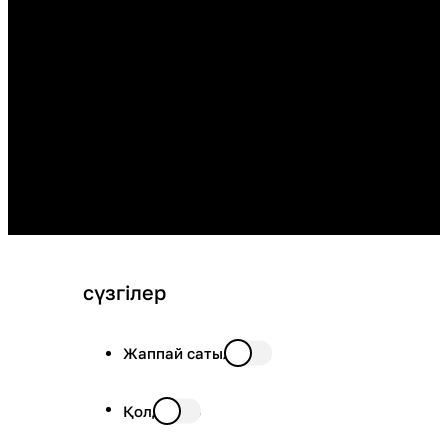
сүзгілер
Жаппай сатылымда
Қолда бар