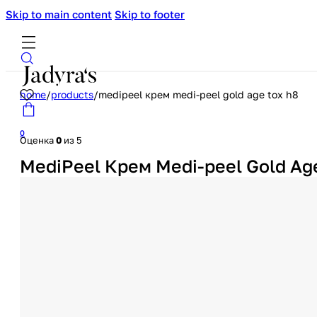
Skip to main content
Skip to footer
home
/
products
/
medipeel крем medi-peel gold age tox h8
0
Оценка
0
из 5
MediPeel Крем Medi-peel Gold Age