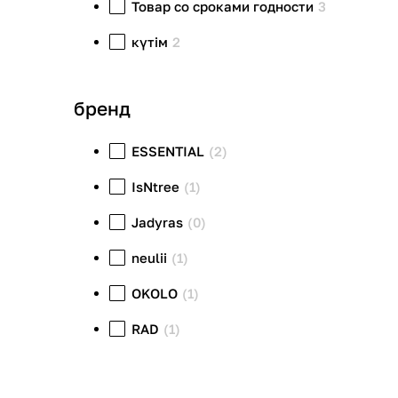
Товар со сроками годности
3
күтім
2
бренд
ESSENTIAL
(2)
IsNtree
(1)
Jadyras
(0)
neulii
(1)
OKOLO
(1)
RAD
(1)