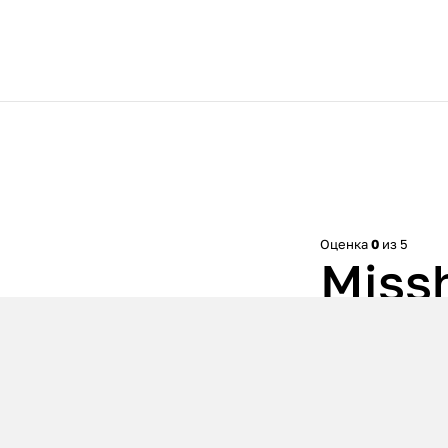
Оценка
0
из 5
Miss
№21