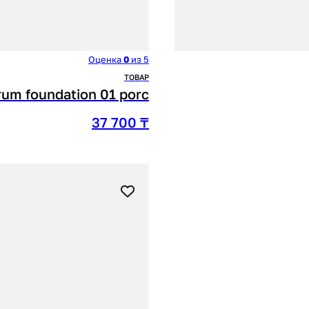
Оценка
0
из 5
ТОВАР
rum foundation 01 porc
37 700
₸