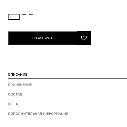
Ollin
спрей-
обьем
морская
PLEASE WAIT...
соль
Style
Volume
250ml
quantity
ОПИСАНИЕ
ПРИМЕНЕНИЕ
СОСТАВ
БРЕНД
ДОПОЛНИТЕЛЬНАЯ ИНФОРМАЦИЯ