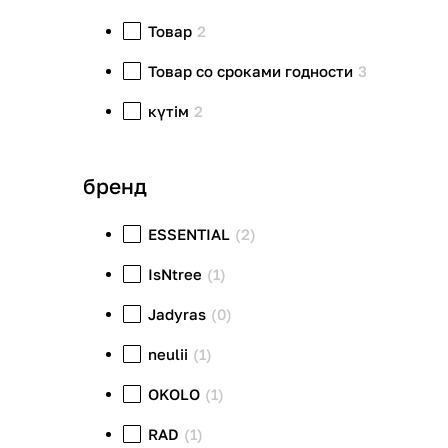
Товар
2
Товар со сроками годности
3
күтім
2
бренд
ESSENTIAL
(2)
IsNtree
(1)
Jadyras
(0)
neulii
(1)
OKOLO
(1)
RAD
(1)