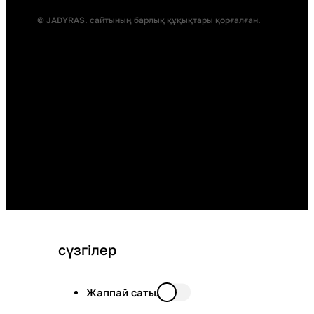
© JADYRAS. сайтының барлық құқықтары қорғалған.
сүзгілер
Жаппай сатылымда