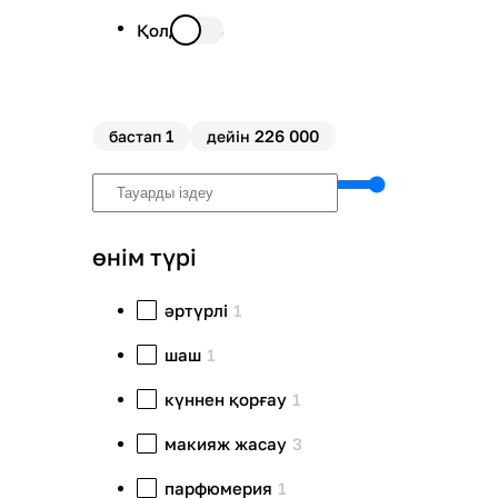
Қолда бар
1
226 000
бастап
дейін
өнім түрі
әртүрлі
1
шаш
1
күннен қорғау
1
макияж жасау
3
парфюмерия
1