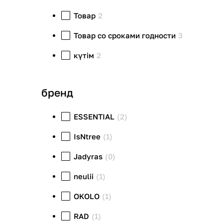
Товар
2
Товар со сроками годности
3
күтім
2
бренд
ESSENTIAL
(2)
IsNtree
(1)
Jadyras
(0)
neulii
(1)
OKOLO
(1)
RAD
(1)