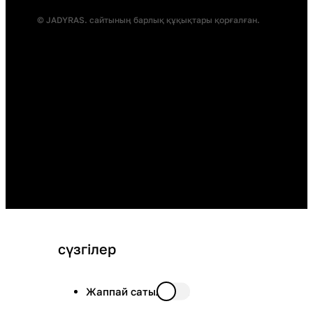
© JADYRAS. сайтының барлық құқықтары қорғалған.
сүзгілер
Жаппай сатылымда