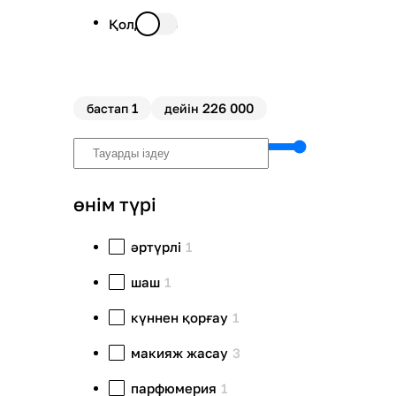
Қолда бар
1
226 000
бастап
дейін
өнім түрі
әртүрлі
1
шаш
1
күннен қорғау
1
макияж жасау
3
парфюмерия
1