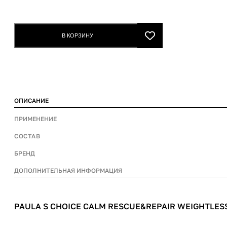
s
Choice
Calm
В КОРЗИНУ
Rescue&repair
Weightless
Moistturizer
60ml
quantity
ОПИСАНИЕ
ПРИМЕНЕНИЕ
СОСТАВ
БРЕНД
ДОПОЛНИТЕЛЬНАЯ ИНФОРМАЦИЯ
PAULA S CHOICE CALM RESCUE&REPAIR WEIGHTLES