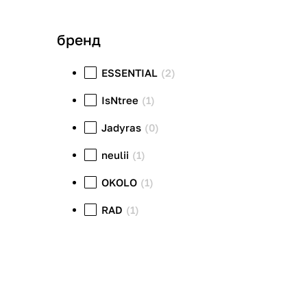
бренд
ESSENTIAL
(2)
IsNtree
(1)
Jadyras
(0)
neulii
(1)
OKOLO
(1)
RAD
(1)