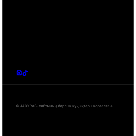
© JADYRAS. сайтының барлық құқықтары қорғалған.