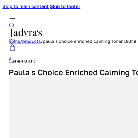
Skip to main content
Skip to footer
home
/
products
/
paula s choice enriched calming toner 190ml
0
Оценка
0
из 5
Paula s Choice Enriched Calming T