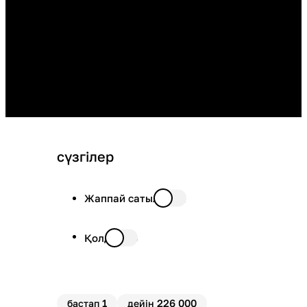
сүзгілер
Жаппай сатылымда
Қолда бар
1
226 000
бастап
дейін