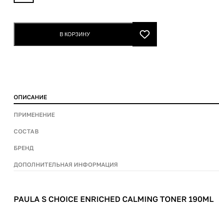
s
Choice
Enriched
В КОРЗИНУ
Calming
Toner
190ml
quantity
ОПИСАНИЕ
ПРИМЕНЕНИЕ
СОСТАВ
БРЕНД
ДОПОЛНИТЕЛЬНАЯ ИНФОРМАЦИЯ
PAULA S CHOICE ENRICHED CALMING TONER 190ML