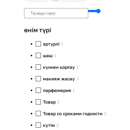
өнім түрі
әртүрлі
1
шаш
1
күннен қорғау
1
макияж жасау
3
парфюмерия
1
Товар
2
Товар со сроками годности
3
күтім
2