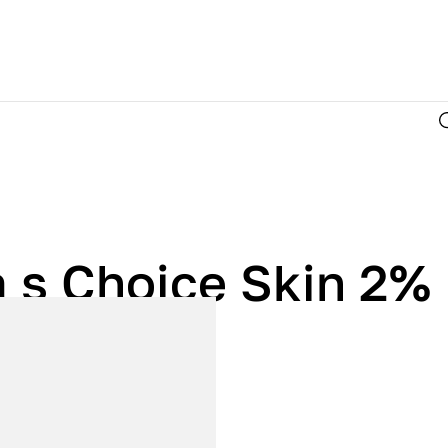
a s Choice Skin 2%
id 30ml