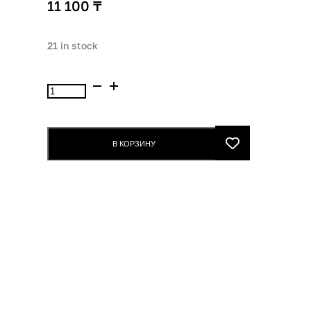
11 100
₸
21 in stock
Paula
s
Choice
Skin
В КОРЗИНУ
2%
BHA
Liquid
30ml
quantity