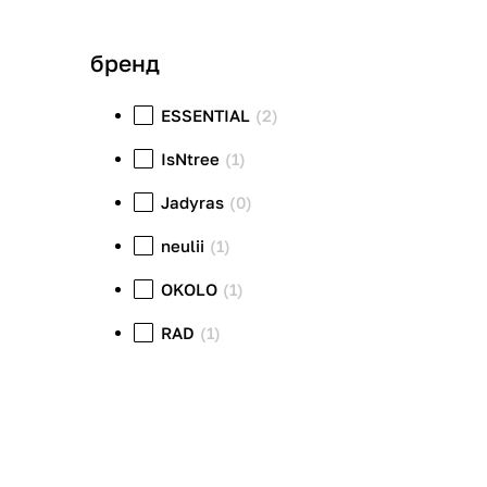
бренд
ESSENTIAL
(2)
IsNtree
(1)
Jadyras
(0)
neulii
(1)
OKOLO
(1)
RAD
(1)