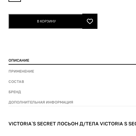
Secret
Лосьон
д/
В КОРЗИНУ
тела
Victoria
S
Secret
Midnight
ОПИСАНИЕ
Bloom
236ml
ПРИМЕНЕНИЕ
quantity
СОСТАВ
БРЕНД
ДОПОЛНИТЕЛЬНАЯ ИНФОРМАЦИЯ
VICTORIA`S SECRET ЛОСЬОН Д/ТЕЛА VICTORIA S S