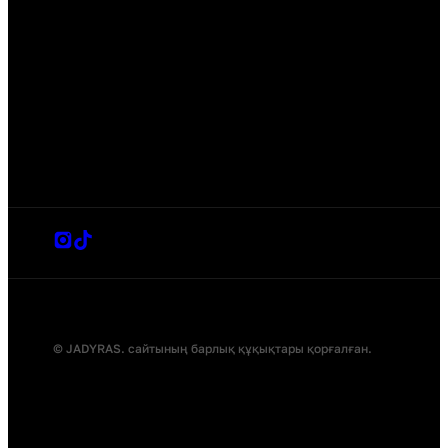
© JADYRAS. сайтының барлық құқықтары қорғалған.