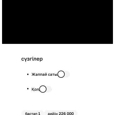
сүзгілер
Жаппай сатылымда
Қолда бар
1
226 000
бастап
дейін