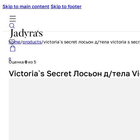
Skip to main content
Skip to footer
home
/
products
/
victoria`s secret лосьон д/тела victoria s se
0
Оценка
0
из 5
Victoria`s Secret Лосьон д/тела V