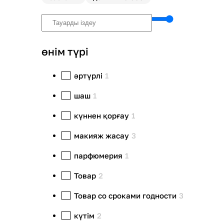
өнім түрі
әртүрлі
1
шаш
1
күннен қорғау
1
макияж жасау
3
парфюмерия
1
Товар
2
Товар со сроками годности
3
күтім
2