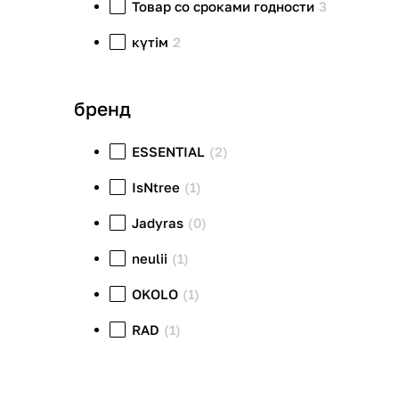
Товар со сроками годности
3
күтім
2
бренд
ESSENTIAL
(2)
IsNtree
(1)
Jadyras
(0)
neulii
(1)
OKOLO
(1)
RAD
(1)