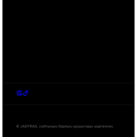
© JADYRAS. сайтының барлық құқықтары қорғалған.