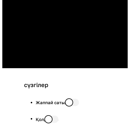
сүзгілер
Жаппай сатылымда
Қолда бар