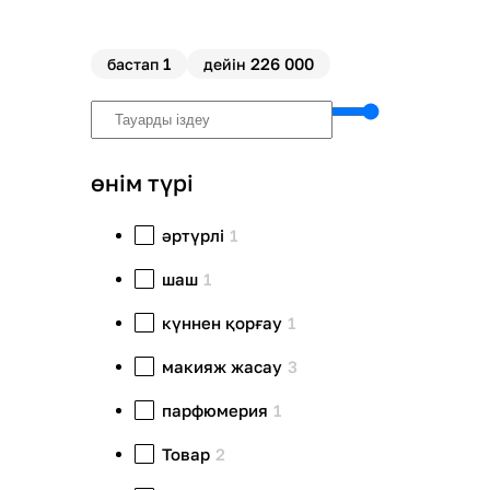
1
226 000
бастап
дейін
өнім түрі
әртүрлі
1
шаш
1
күннен қорғау
1
макияж жасау
3
парфюмерия
1
Товар
2